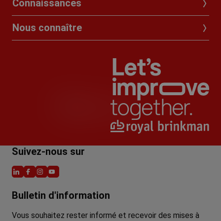
Connaissances
Nous connaître
Suivez-nous sur
L
F
I
Y
i
a
n
o
Bulletin d'information
n
c
s
u
k
e
t
T
e
b
a
u
Vous souhaitez rester informé et recevoir des mises à
d
o
g
b