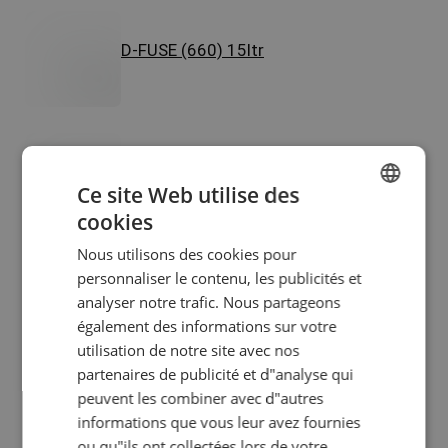
D-FUSE (660) 15ltr
Q-Heat (660) 15kg
Ce site Web utilise des
cookies
ENGLISH
Nous utilisons des cookies pour
SPANISH
personnaliser le contenu, les publicités et
Q3 White (880) 20kg
HUNGARIAN
analyser notre trafic. Nous partageons
également des informations sur votre
FRENCH
utilisation de notre site avec nos
RUSSIAN
partenaires de publicité et d"analyse qui
peuvent les combiner avec d"autres
Q4 White (880) 20kg
informations que vous leur avez fournies
ou qu"ils ont collectées lors de votre