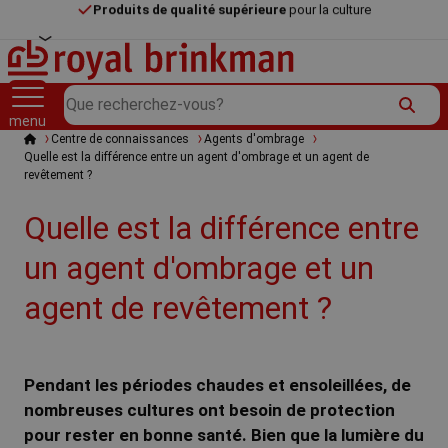
Produits de qualité supérieure
pour la culture
Des prix compétitifs
Recevoir un devis dans
les 24 heures
Produits de qualité supérieure
pour la culture
R
Rech
H
Recherche
Toggle
menu
o
o
Centre de connaissances
Agents d'ombrage
m
Quelle est la différence entre un agent d'ombrage et un agent de
e
revêtement ?
y
Quelle est la différence entre
a
un agent d'ombrage et un
agent de revêtement ?
l
B
Pendant les périodes chaudes et ensoleillées, de
nombreuses cultures ont besoin de protection
pour rester en bonne santé. Bien que la lumière du