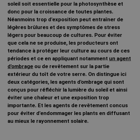
r
soleil soit essentielle pour la photosynthèse et
donc pour la croissance de toutes plantes.
i
Néanmoins trop d'exposition peut entraîner de
légères brûlures et des symptômes de stress
n
légers pour beaucoup de cultures. Pour éviter
que cela ne se produise, les producteurs ont
tendance à protéger leur culture au cours de ces
k
périodes et ce en appliquant notamment
un agent
d'ombrage
ou de revêtement sur la partie
m
extérieur du toît de votre serre. On distingue ici
deux catégories, les agents d'ombrage qui sont
a
conçus pour réfléchir la lumière du soleil et ainsi
éviter une chaleur et une exposition trop
importante. Et les agents de revêtement concus
n
pour éviter d'endommager les plants en diffusant
au mieux le rayonnement solaire.
F